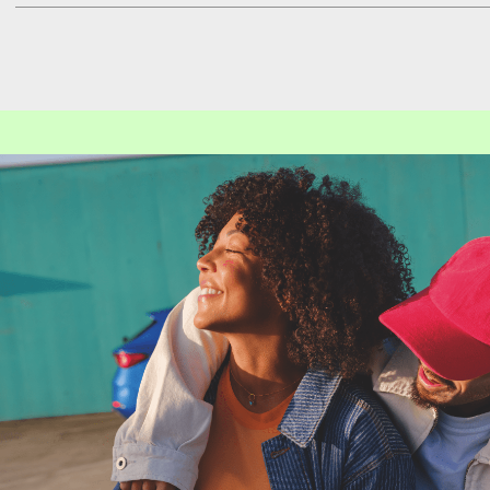
Dirk
Wil­sta­cke
Ge­schäfts­füh­rer / Ver­kauf / Kfz-Meis­
Mail schreiben