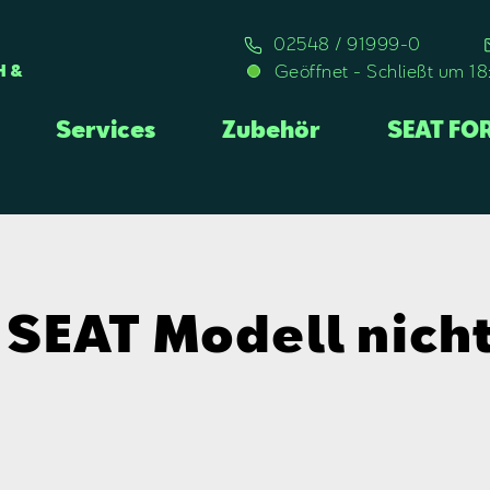
02548 / 91999-0
Geöffnet
-
Schließt um 1
H &
Services
Zubehör
SEAT FO
s SEAT Modell nicht