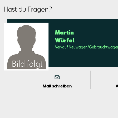
Hast du Fragen?
Mar­tin
Wür­fel
Ver­kauf Neu­wa­gen/Ge­braucht­wa­ge
Mail schreiben