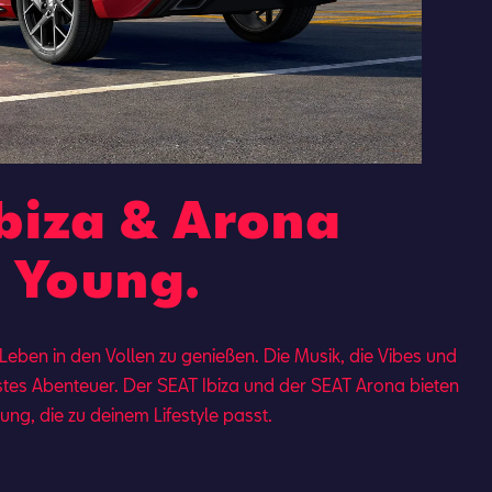
biza & Arona
' Young.
 Leben in den Vollen zu genießen. Die Musik, die Vibes und
stes Abenteuer. Der SEAT Ibi­za und der SEAT Aro­na bie­ten
­tung, die zu dei­nem Lifestyle passt.