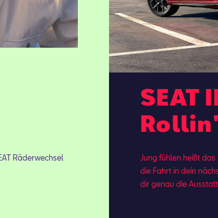
SEAT I
Rollin
SEAT Räderwechsel
Jung fühlen heißt das
.
die Fahrt in dein näch
dir ge­nau die Aus­stat