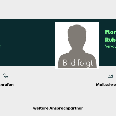
Flo­
Rü­
n
Ver­ka
Anrufen
Mail schr
weitere Ansprechpartner