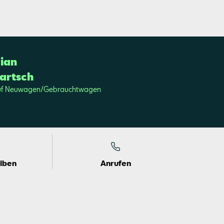
ri­an
bartsch
uf Neu­wa­gen/Ge­braucht­wa­gen
eiben
Anrufen